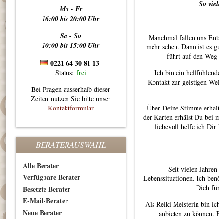
So vie
Mo - Fr
16:00 bis 20:00 Uhr
Sa - So
Manchmal fallen uns Ents
10:00 bis 15:00 Uhr
mehr sehen. Dann ist es gu
führt auf den Weg 
0221 64 30 81 13
Status:
frei
Ich bin ein hellfühlen
Kontakt zur geistigen Wel
Bei Fragen ausserhalb dieser
Zeiten nutzen Sie bitte unser
Kontaktformular
Über Deine Stimme erhalt
der Karten erhälst Du bei 
liebevoll helfe ich Di
BERATERAUSWAHL
Alle Berater
Seit vielen Jahren
Verfügbare Berater
Lebenssituationen. Ich ben
Dich für
Besetzte Berater
E-Mail-Berater
Als Reiki Meisterin bin ic
Neue Berater
anbieten zu können. E