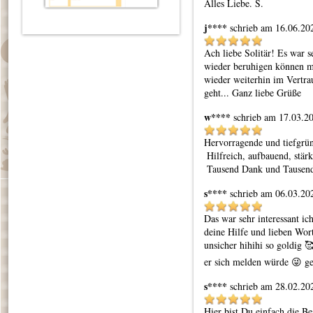
Alles Liebe. S.
j****
schrieb am 16.06.20
Ach liebe Solitär! Es war s
wieder beruhigen können mit
wieder weiterhin im Vertrau
geht... Ganz liebe Grüße 
w****
schrieb am 17.03.2
Hervorragende und tiefgrün
 Hilfreich, aufbauend, stärkend, einfach wunderbar erhebend.

 Tausend Dank und Tausend
s****
schrieb am 06.03.20
Das war sehr interessant ic
deine Hilfe und lieben Wort
unsicher hihihi so goldig 
er sich melden würde 😜 ge
s****
schrieb am 28.02.20
Hier bist Du einfach die Bes