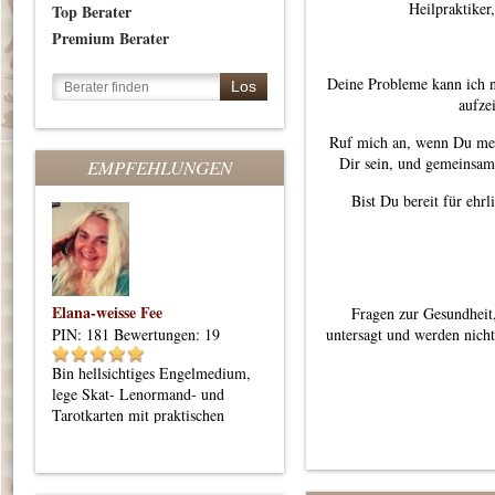
Heilpraktiker,
Top Berater
Premium Berater
Deine Probleme kann ich ni
aufze
Ruf mich an, wenn Du meh
Dir sein, und gemeinsam
EMPFEHLUNGEN
Bist Du bereit für ehr
Elana-weisse Fee
Waltraud
Fragen zur Gesundheit,
PIN: 181
Bewertungen: 19
PIN: 108
untersagt und werden nicht
Bewertungen: 359
Bin hellsichtiges Engelmedium,
BLICK in DEINE ZUKUNFT,
lege Skat- Lenormand- und
ich berate zu allen Themen des
Tarotkarten mit praktischen
Lebens, mit meiner Hellsicht und
Orientierungstipps
den Lenormandkarten***HOHE
TREFFERQUOTE***Energie-
und Bewusstseinscoaching***