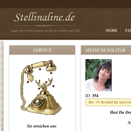
HOME
ES
SERVICE
MEDIUM SOLITÄR
354
ID:
Mo - Fr flexibel für euch d
Hast Du Dei
N
Sie erreichen uns