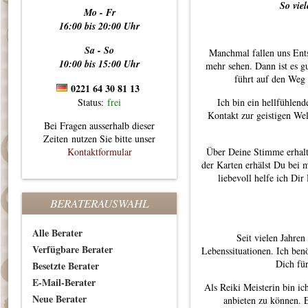
So vie
Mo - Fr
16:00 bis 20:00 Uhr
Sa - So
Manchmal fallen uns Ents
10:00 bis 15:00 Uhr
mehr sehen. Dann ist es gu
führt auf den Weg 
0221 64 30 81 13
Status:
frei
Ich bin ein hellfühlen
Kontakt zur geistigen Wel
Bei Fragen ausserhalb dieser
Zeiten nutzen Sie bitte unser
Kontaktformular
Über Deine Stimme erhalt
der Karten erhälst Du bei 
liebevoll helfe ich Di
BERATERAUSWAHL
Alle Berater
Seit vielen Jahren
Verfügbare Berater
Lebenssituationen. Ich ben
Dich für
Besetzte Berater
E-Mail-Berater
Als Reiki Meisterin bin ic
Neue Berater
anbieten zu können. E