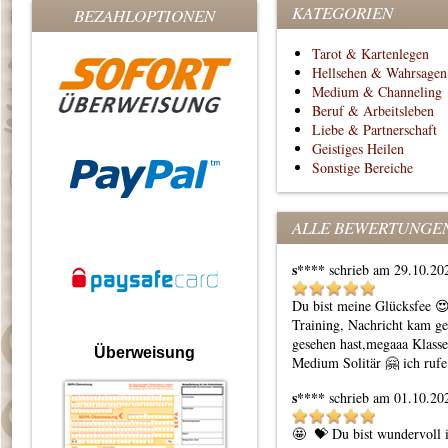
KATEGORIEN
BEZAHLOPTIONEN
Tarot & Kartenlegen
Hellsehen & Wahrsagen
Medium & Channeling
Beruf & Arbeitsleben
Liebe & Partnerschaft
Geistiges Heilen
Sonstige Bereiche
ALLE BEWERTUNGE
s****
schrieb am 29.10.20
Du bist meine Glücksfee 😍 
Training, Nachricht kam ge
gesehen hast,megaaa Klasse
Überweisung
Medium Solitär 🤗 ich rufe
s****
schrieb am 01.10.20
🤩  💝 Du bist wundervoll 