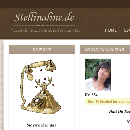
HOME
ES
SERVICE
MEDIUM SOLITÄR
354
ID:
Mo - Fr flexibel für euch d
Hast Du Dei
N
Sie erreichen uns