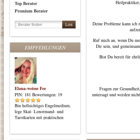
Heilpraktiker,
Top Berater
Premium Berater
Deine Probleme kann ich ni
aufze
Ruf mich an, wenn Du meh
Dir sein, und gemeinsam
EMPFEHLUNGEN
Bist Du bereit für ehr
Elana-weisse Fee
Manfred
S
Fragen zur Gesundheit,
PIN: 181
Bewertungen: 19
PIN: 122
untersagt und werden nicht
Bewertungen: 33
P
Bin hellsichtiges Engelmedium,
Kartenlegen, Engelmedium,
S
lege Skat- Lenormand- und
Pendeln, Lebensberatung
H
Tarotkarten mit praktischen
,
Orientierungstipps