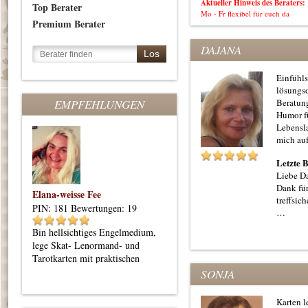
Aktueller Hinweis des Beraters:
Top Berater
Mo - Fr flexibel für euch da
Premium Berater
DAJANA
Einfühl
lösungso
EMPFEHLUNGEN
Beratun
Humor fü
Lebensla
mich auf
Letzte 
Liebe Da
Dank fü
Elana-weisse Fee
treffsic
PIN: 181
Bewertungen: 19
…
Bin hellsichtiges Engelmedium,
lege Skat- Lenormand- und
Tarotkarten mit praktischen
Orientierungstipps
SONJA
Karten l