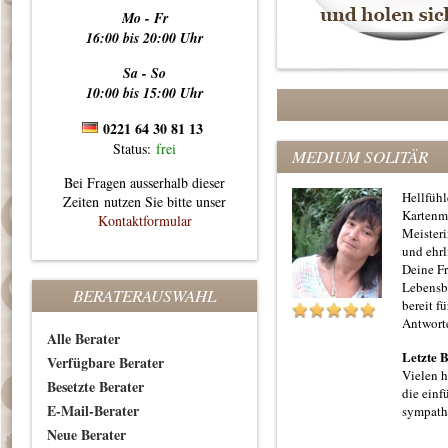
Mo - Fr
16:00 bis 20:00 Uhr
Sa - So
10:00 bis 15:00 Uhr
0221 64 30 81 13
Status:
frei
MEDIUM SOLITÄR
Bei Fragen ausserhalb dieser
Hellfüh
Zeiten nutzen Sie bitte unser
Kartenm
Kontaktformular
Meister
und ehrl
Deine Fr
Lebensb
BERATERAUSWAHL
bereit fü
Antwort
Alle Berater
Letzte 
Verfügbare Berater
Vielen h
Besetzte Berater
die ein
E-Mail-Berater
sympath
Neue Berater