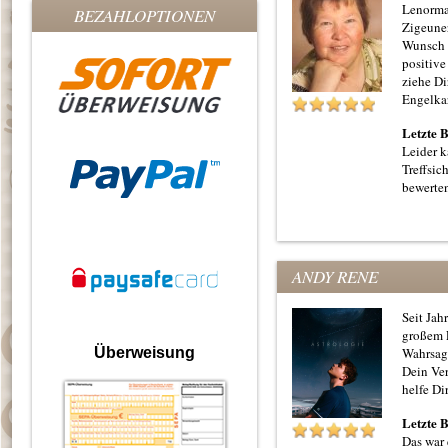
Lenorma
BEZAHLOPTIONEN
Zigeuner
Wunsch 
positive
ziehe Di
Engelka
Letzte 
Leider k
Treffsic
bewerte
ANDY RENE
Seit Jah
großem E
Überweisung
Wahrsag
Dein Ver
helfe Di
Letzte 
Das war 