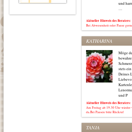
und har
…
Aktueller Hinweis des Beraters:
Bei Abwesenheit oder Pause gern
KATHARINA
Möge de
bewahre
Schmerz
stets ei
Deines L
Liebevol
Kartenl
Lenorma
und P
Aktueller Hinweis des Beraters:
Am Freitag ab 19.30 Uhr wieder 
da.Bei Pausen bitte Rückruf
TANJA