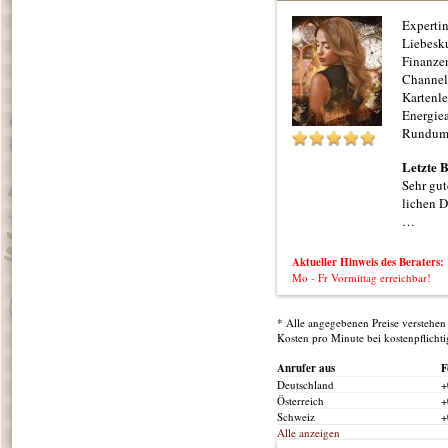
Expertin
Liebesk
Finanzen
Channel
Kartenle
Energiea
Rundum
Letzte 
Sehr gut
lichen 
…
Aktueller Hinweis des Beraters:
Mo - Fr Vormittag erreichbar!
* Alle angegebenen Preise verstehen 
Kosten pro Minute bei kostenpflicht
Anrufer aus
F
Deutschland
+
Österreich
+
Schweiz
+
Alle anzeigen