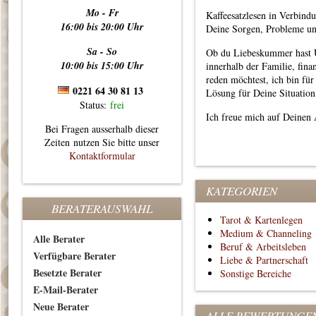
Mo - Fr
Kaffeesatzlesen in Verbind
16:00 bis 20:00 Uhr
Deine Sorgen, Probleme un
Sa - So
Ob du Liebeskummer hast U
10:00 bis 15:00 Uhr
innerhalb der Familie, fin
reden möchtest, ich bin fü
0221 64 30 81 13
Lösung für Deine Situation
Status:
frei
Ich freue mich auf Deinen 
Bei Fragen ausserhalb dieser
Zeiten nutzen Sie bitte unser
Kontaktformular
KATEGORIEN
BERATERAUSWAHL
Tarot & Kartenlegen
Medium & Channeling
Alle Berater
Beruf & Arbeitsleben
Verfügbare Berater
Liebe & Partnerschaft
Besetzte Berater
Sonstige Bereiche
E-Mail-Berater
Neue Berater
ALLE BEWERTUNGE