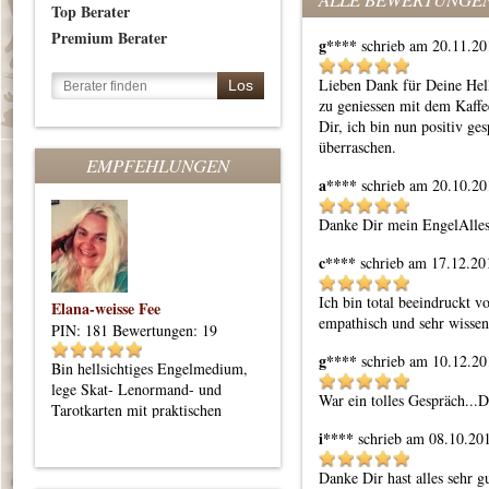
Top Berater
Premium Berater
g****
schrieb am 20.11.20
Lieben Dank für Deine Hells
zu geniessen mit dem Kaffee
Dir, ich bin nun positiv g
überraschen.
EMPFEHLUNGEN
a****
schrieb am 20.10.20
Danke Dir mein Engel
Alles
c****
schrieb am 17.12.20
Ich bin total beeindruckt v
Elana-weisse Fee
empathisch und sehr wissen
PIN: 181
Bewertungen: 19
g****
schrieb am 10.12.20
Bin hellsichtiges Engelmedium,
lege Skat- Lenormand- und
War ein tolles Gespräch...
Tarotkarten mit praktischen
Orientierungstipps
i****
schrieb am 08.10.20
Danke Dir hast alles sehr 