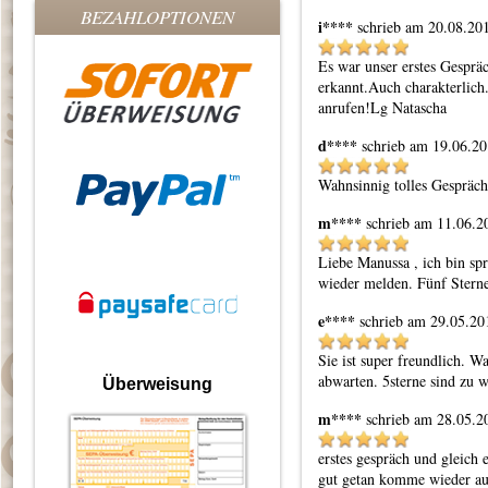
BEZAHLOPTIONEN
i****
schrieb am 20.08.20
Es war unser erstes Gespräc
erkannt.Auch charakterlic
anrufen!Lg Natascha
d****
schrieb am 19.06.2
m****
schrieb am 11.06.2
Liebe Manussa , ich bin spr
wieder melden. Fünf Sterne
e****
schrieb am 29.05.20
Sie ist super freundlich. Wa
abwarten. 5sterne sind zu 
Überweisung
m****
schrieb am 28.05.2
erstes gespräch und gleich e
gut getan komme wieder au