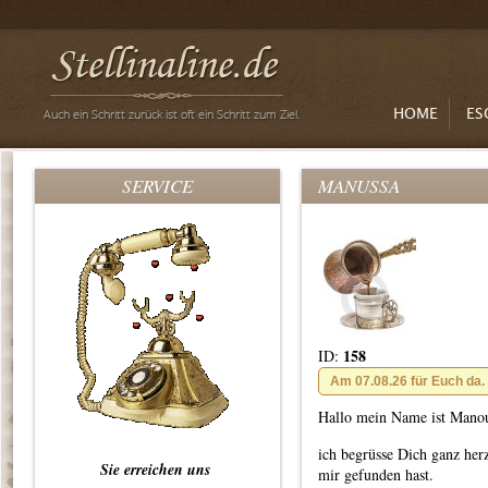
HOME
ES
SERVICE
MANUSSA
158
ID:
Am 07.08.26 für Euch da.
Hallo mein Name ist Manou
ich begrüsse Dich ganz her
Sie erreichen uns
mir gefunden hast.