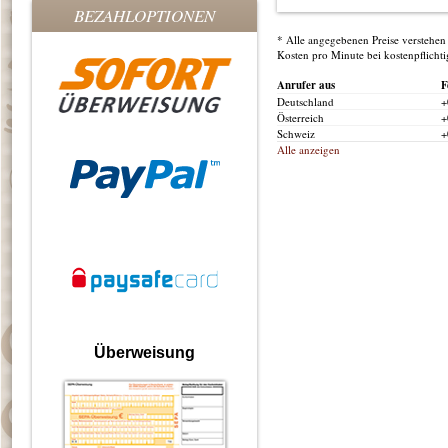
BEZAHLOPTIONEN
* Alle angegebenen Preise verstehen 
Kosten pro Minute bei kostenpflicht
Anrufer aus
F
Deutschland
+
Österreich
+
Schweiz
+
Alle anzeigen
Überweisung