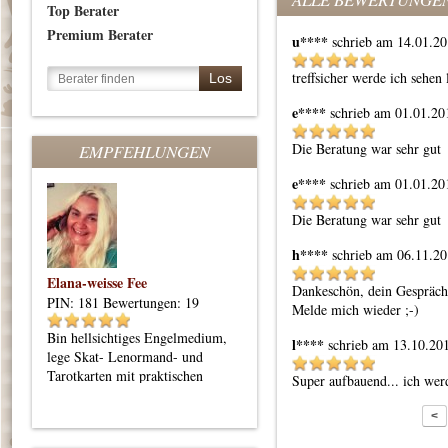
Top Berater
Premium Berater
u****
schrieb am 14.01.2
treffsicher werde ich sehen
e****
schrieb am 01.01.20
Die Beratung war sehr gut
EMPFEHLUNGEN
e****
schrieb am 01.01.20
Die Beratung war sehr gut
h****
schrieb am 06.11.2
Elana-weisse Fee
Dankeschön, dein Gespräch 
PIN: 181
Bewertungen: 19
Melde mich wieder ;-) 
Bin hellsichtiges Engelmedium,
l****
schrieb am 13.10.20
lege Skat- Lenormand- und
Tarotkarten mit praktischen
Super aufbauend... ich werd
Orientierungstipps
<