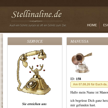
HOME
ES
SERVICE
MANUSSA
158
ID:
Am 07.08.26 für Euch da.
Hallo mein Name ist Manou
ich begrüsse Dich ganz her
Sie erreichen uns
mir gefunden hast.