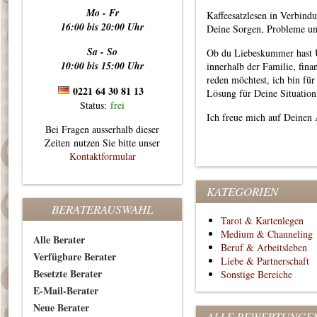
Mo - Fr
Kaffeesatzlesen in Verbind
16:00 bis 20:00 Uhr
Deine Sorgen, Probleme un
Sa - So
Ob du Liebeskummer hast U
10:00 bis 15:00 Uhr
innerhalb der Familie, fin
reden möchtest, ich bin fü
0221 64 30 81 13
Lösung für Deine Situation
Status:
frei
Ich freue mich auf Deinen 
Bei Fragen ausserhalb dieser
Zeiten nutzen Sie bitte unser
Kontaktformular
KATEGORIEN
BERATERAUSWAHL
Tarot & Kartenlegen
Medium & Channeling
Alle Berater
Beruf & Arbeitsleben
Verfügbare Berater
Liebe & Partnerschaft
Besetzte Berater
Sonstige Bereiche
E-Mail-Berater
Neue Berater
ALLE BEWERTUNGE