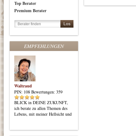
Top Berater
Premium Berater
EMPFEHLUNGEN
Waltraud
Elana-weisse Fee
PIN: 108
Bewertungen: 359
PIN: 181
Bewertungen: 19
BLICK in DEINE ZUKUNFT,
Bin hellsichtiges Engelmedium,
ich berate zu allen Themen des
lege Skat- Lenormand- und
Lebens, mit meiner Hellsicht und
Tarotkarten mit praktischen
den Lenormandkarten***HOHE
Orientierungstipps
TREFFERQUOTE***Energie-
und Bewusstseinscoaching***