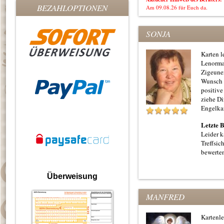
BEZAHLOPTIONEN
Am 09.08.26 für Euch da.
SONJA
Karten l
Lenorma
Zigeuner
Wunsch 
positive
ziehe Di
Engelka
Letzte 
Leider k
Treffsic
bewerte
Überweisung
MANFRED
Kartenle