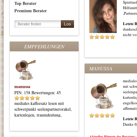
Spiritue
Top Berater
Hilfsmit
Premium Berater
,Partner
Letzte 
dankesc
nicht vo
EMPFEHLUNGEN
MANUSSA
mediales
manussa
Elana-weisse Fee
S
mit sch
seelenpa
PIN: 158
Bewertungen: 45
PIN: 181
Bewertungen: 19
P
kartenle
engelko
mediales kaffeesatz lesen mit
Bin hellsichtiges Engelmedium,
K
affirmat
schwerpunkt seelenpartnerorakel,
lege Skat- Lenormand- und
L
kartenlegen, traumdeutung,
Tarotkarten mit praktischen
Z
Letzte 
engelkontakte mit affirmationen.
Orientierungstipps
W
Danke fü
E
e
Aktueller Hinweis des Beraters: