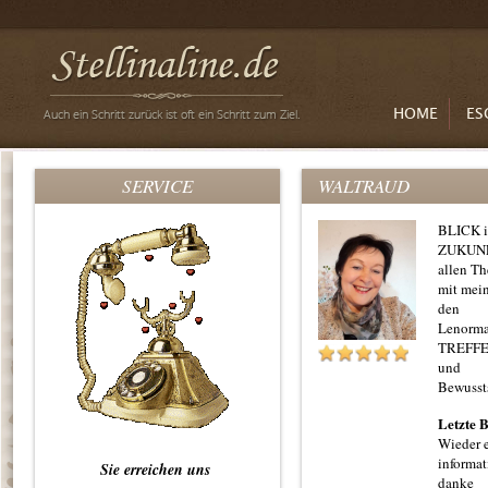
HOME
ES
SERVICE
WALTRAUD
BLICK 
ZUKUNFT
allen T
mit mein
den
Lenorm
TREFFE
und
Bewusst
Letzte 
Wieder e
informat
Sie erreichen uns
danke