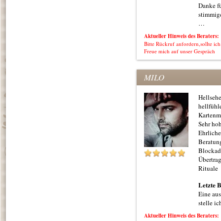
Danke fü
stimmig
…
Aktueller Hinweis des Beraters:
Bitte Rückruf anfordern,sollte ich
Freue mich auf unser Gespräch
MILO
Hellseh
hellfühl
Kartenm
Sehr hoh
Ehrliche
Beratun
Blockad
Übertrag
Rituale
Letzte 
Eine aus
stelle i
Aktueller Hinweis des Beraters: