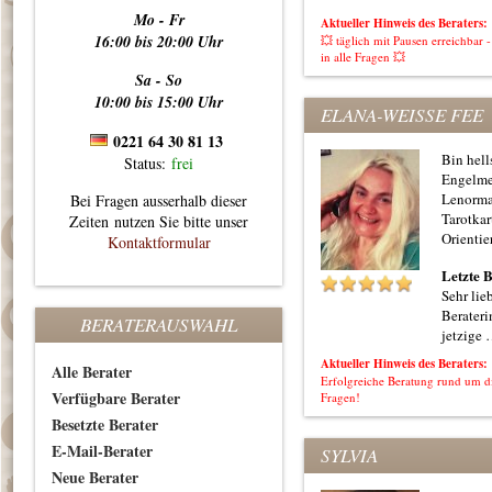
Mo - Fr
Aktueller Hinweis des Beraters:
16:00 bis 20:00 Uhr
💥 täglich mit Pausen erreichba
in alle Fragen 💥
Sa - So
10:00 bis 15:00 Uhr
ELANA-WEISSE FEE
0221 64 30 81 13
Bin hell
Status:
frei
Engelme
Lenorma
Bei Fragen ausserhalb dieser
Tarotkar
Zeiten nutzen Sie bitte unser
Orientie
Kontaktformular
Letzte 
Sehr lie
Berateri
BERATERAUSWAHL
jetzige
Aktueller Hinweis des Beraters:
Alle Berater
Erfolgreiche Beratung rund um di
Verfügbare Berater
Fragen!
Besetzte Berater
E-Mail-Berater
SYLVIA
Neue Berater