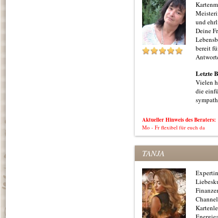
Kartenm
Meister
und ehrl
Deine Fr
Lebensb
bereit fü
Antwort
Letzte 
Vielen h
die ein
sympath
Aktueller Hinweis des Beraters:
Mo - Fr flexibel für euch da
TANJA
Expertin
Liebesk
Finanzen
Channel
Kartenle
Energiea