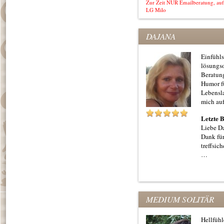
Zur Zeit NUR Emailberatung, au
LG Milo
DAJANA
Einfühl
lösungso
Beratun
Humor fü
Lebensla
mich auf
Letzte 
Liebe Da
Dank fü
treffsic
…
MEDIUM SOLITÄR
Hellfüh