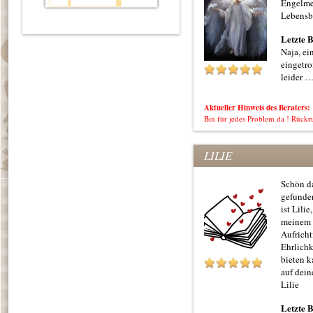
Engelme
Lebensb
Letzte 
Naja, ei
eingetro
leider 
Aktueller Hinweis des Beraters:
Bin für jedes Problem da ! Rückr
LILIE
Schön d
gefunde
ist Lili
meinem 
Aufricht
Ehrlichk
bieten k
auf dein
Lilie
Letzte 