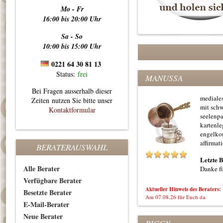
Mo - Fr
16:00 bis 20:00 Uhr
Sa - So
10:00 bis 15:00 Uhr
0221 64 30 81 13
Status:
frei
MANUSSA
Bei Fragen ausserhalb dieser
mediales
Zeiten nutzen Sie bitte unser
mit sch
Kontaktformular
seelenpa
kartenle
engelko
affirmat
BERATERAUSWAHL
Letzte 
Alle Berater
Danke fü
Verfügbare Berater
Aktueller Hinweis des Beraters:
Besetzte Berater
Am 07.08.26 für Euch da.
E-Mail-Berater
Neue Berater