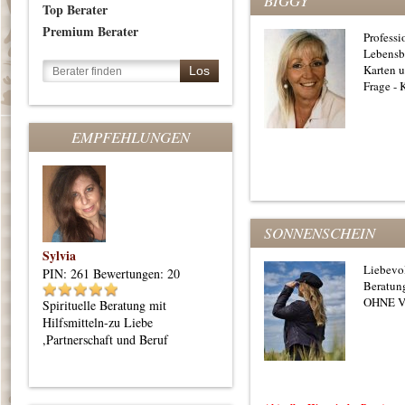
BIGGY
Top Berater
Premium Berater
Professi
Lebensbe
Karten u
Frage - 
EMPFEHLUNGEN
SONNENSCHEIN
Sylvia
Elana-weisse Fee
Liebevo
PIN: 261
Bewertungen: 20
PIN: 181
Bewertungen: 19
Beratung
OHNE 
Spirituelle Beratung mit
Bin hellsichtiges Engelmedium,
Hilfsmitteln-zu Liebe
lege Skat- Lenormand- und
,Partnerschaft und Beruf
Tarotkarten mit praktischen
Orientierungstipps